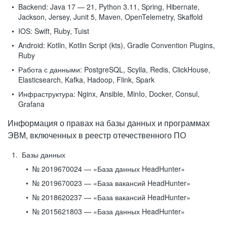
Backend:
Java 17 — 21, Python 3.11, Spring, Hibernate,
Jackson, Jersey, Junit 5, Maven, OpenTelemetry, Skaffold
IOS:
Swift, Ruby, Tuist
Android:
Kotlin, Kotlin Script (kts), Gradle Convention Plugins,
Ruby
Работа с данными:
PostgreSQL, Scylla, Redis, ClickHouse,
Elasticsearch, Kafka, Hadoop, Flink, Spark
Инфраструктура:
Nginx, Ansible, MinIo, Docker, Consul,
Grafana
Информация о правах на базы данных и программах
ЭВМ, включенных в реестр отечественного ПО
Базы данных
№ 2019670024 — «База данных HeadHunter»
№ 2019670023 — «База вакансий HeadHunter»
№ 2018620237 — «База вакансий HeadHunter»
№ 2015621803 — «База данных HeadHunter»