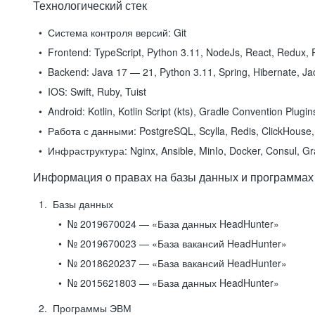
Технологический стек
Система контроля версий:
Git
Frontend:
TypeScript, Python 3.11, NodeJs, React, Redux, R
Backend:
Java 17 — 21, Python 3.11, Spring, Hibernate, Jac
IOS:
Swift, Ruby, Tuist
Android:
Kotlin, Kotlin Script (kts), Gradle Convention Plugi
Работа с данными:
PostgreSQL, Scylla, Redis, ClickHouse, 
Инфраструктура:
Nginx, Ansible, MinIo, Docker, Consul, G
Информация о правах на базы данных и программах
Базы данных
№ 2019670024 — «База данных HeadHunter»
№ 2019670023 — «База вакансий HeadHunter»
№ 2018620237 — «База вакансий HeadHunter»
№ 2015621803 — «База данных HeadHunter»
Программы ЭВМ