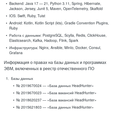
Backend:
Java 17 — 21, Python 3.11, Spring, Hibernate,
Jackson, Jersey, Junit 5, Maven, OpenTelemetry, Skaffold
IOS:
Swift, Ruby, Tuist
Android:
Kotlin, Kotlin Script (kts), Gradle Convention Plugins,
Ruby
Работа с данными:
PostgreSQL, Scylla, Redis, ClickHouse,
Elasticsearch, Kafka, Hadoop, Flink, Spark
Инфраструктура:
Nginx, Ansible, MinIo, Docker, Consul,
Grafana
Информация о правах на базы данных и программах
ЭВМ, включенных в реестр отечественного ПО
Базы данных
№ 2019670024 — «База данных HeadHunter»
№ 2019670023 — «База вакансий HeadHunter»
№ 2018620237 — «База вакансий HeadHunter»
№ 2015621803 — «База данных HeadHunter»