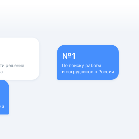
№1
йти решение
По поиску работы
са
и сотрудников в России
ий