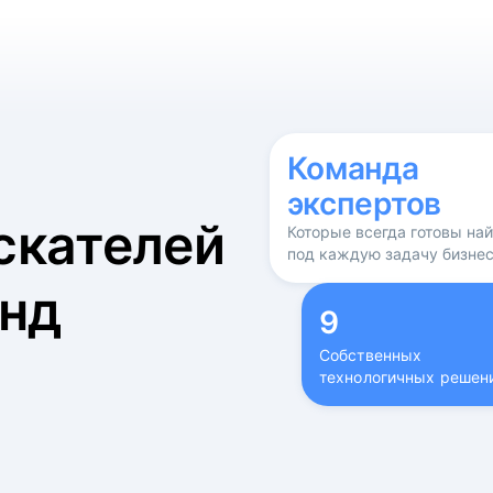
б
Команда
экспертов
скателей
Которые всегда готовы на
под каждую задачу бизне
нд
9
Собственных
технологичных решен