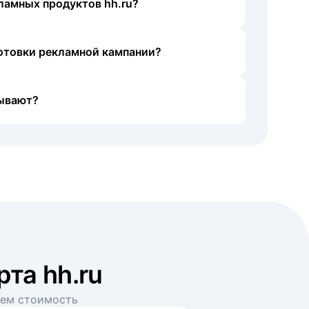
ламных продуктов hh.ru?
готовки рекламной кампании?
ывают?
рта hh.ru
аем стоимость