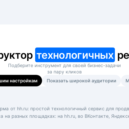
руктор
технологичных
ре
Подберите инструмент для своей
бизнес-задачи
за пару кликов
шим настройкам
Показать широкой аудитории
М
я
 рекрутер
рма от hh.ru: простой технологичный сервис для прод
 для вакансий на главной странице hh.ru. Увеличивает
под ключ. Решите, сколько кандидатов и когда вам нуж
а на разных площадках: на hh.ru, во ВКонтакте, Яндек
ологи, рекрутеры и проектные менеджеры hh.ru с цел
тов