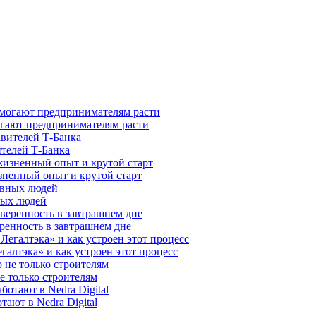
гают предпринимателям расти
ителей Т-Банка
зненный опыт и крутой старт
ных людей
ренность в завтрашнем дне
галтэка» и как устроен этот процесс
е только строителям
ают в Nedra Digital