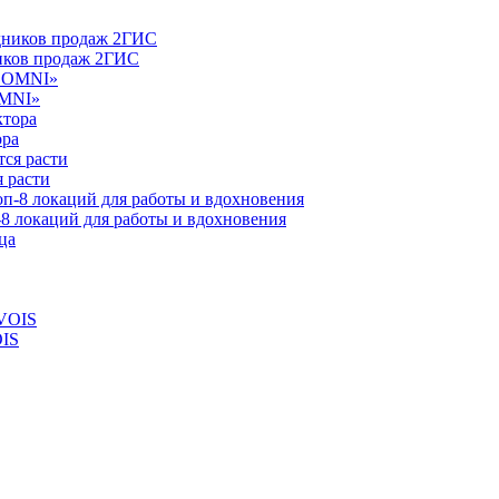
ников продаж 2ГИС
OMNI»
ора
 расти
-8 локаций для работы и вдохновения
OIS