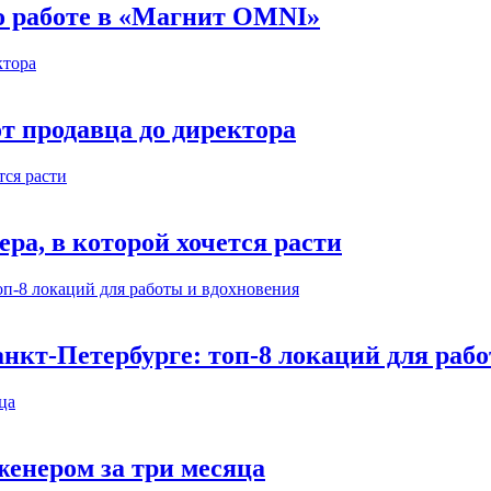
 о работе в «Магнит OMNI»
т продавца до директора
а, в которой хочется расти
нкт-Петербурге: топ-8 локаций для раб
енером за три месяца