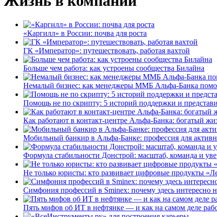
Жизнь в компании
«Каргилл» в России: почва для роста
ГК «Император»: путешествовать, работая вахтой
Больше чем работа: как устроены сообщества Билайна
Немалый бизнес: как менеджеры ММБ Альфа-Банка помо
Помощь не по скрипту: 5 историй поддержки и представ
Как работают в контакт-центре Альфа-Банка: богатый жи
Мобильный банкир в Альфа-Банке: профессия для актив
Формула стабильности Донстрой: масштаб, команда и уве
Не только юристы: кто развивает цифровые продукты «Ле
Симфония профессий в Sminex: почему здесь интересно н
Пять мифов об ИТ в нефтянке — и как на самом деле работ