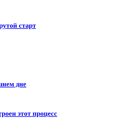
рутой старт
шнем дне
роен этот процесс