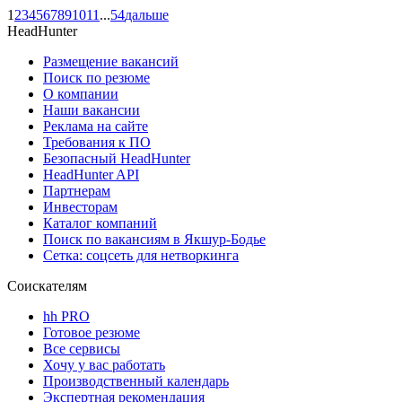
1
2
3
4
5
6
7
8
9
10
11
...
54
дальше
HeadHunter
Размещение вакансий
Поиск по резюме
О компании
Наши вакансии
Реклама на сайте
Требования к ПО
Безопасный HeadHunter
HeadHunter API
Партнерам
Инвесторам
Каталог компаний
Поиск по вакансиям в Якшур-Бодье
Сетка: соцсеть для нетворкинга
Соискателям
hh PRO
Готовое резюме
Все сервисы
Хочу у вас работать
Производственный календарь
Экспертная рекомендация