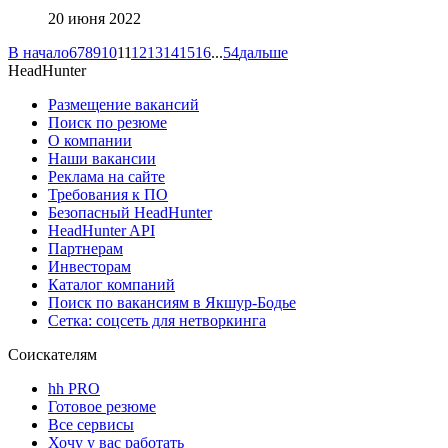
20 июня 2022
В начало
6
7
8
9
10
11
12
13
14
15
16
...
54
дальше
HeadHunter
Размещение вакансий
Поиск по резюме
О компании
Наши вакансии
Реклама на сайте
Требования к ПО
Безопасный HeadHunter
HeadHunter API
Партнерам
Инвесторам
Каталог компаний
Поиск по вакансиям в Якшур-Бодье
Сетка: соцсеть для нетворкинга
Соискателям
hh PRO
Готовое резюме
Все сервисы
Хочу у вас работать