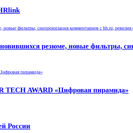
HRlink
обновившихся резюме, новые фильтры, си
и HR TECH AWARD «Цифровая пирамида»
ей России