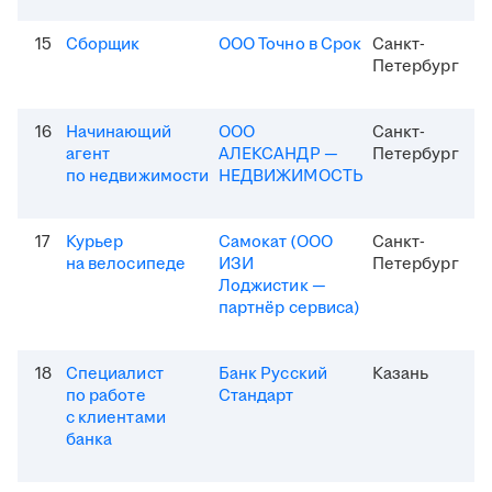
15
Сборщик
ООО Точно в Срок
Санкт-
Петербург
16
Начинающий
ООО
Санкт-
агент
АЛЕКСАНДР —
Петербург
по недвижимости
НЕДВИЖИМОСТЬ
17
Курьер
Самокат (ООО
Санкт-
на велосипеде
ИЗИ
Петербург
Лоджистик —
партнёр сервиса)
18
Специалист
Банк Русский
Казань
по работе
Стандарт
с клиентами
банка