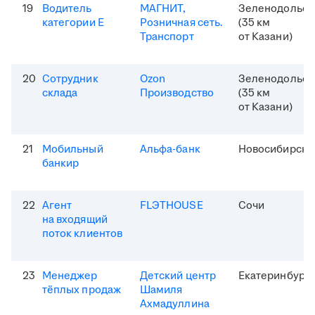
19
Водитель
МАГНИТ,
Зеленодольск
категории Е
Розничная сеть.
(35 км
Транспорт
от Казани)
20
Сотрудник
Ozon
Зеленодольск
склада
Производство
(35 км
от Казани)
21
Мобильный
Альфа-банк
Новосибирск
банкир
22
Агент
FLЭTHOUSE
Сочи
на входящий
поток клиентов
23
Менеджер
Детский центр
Екатеринбург
тёплых продаж
Шамиля
Ахмадуллина