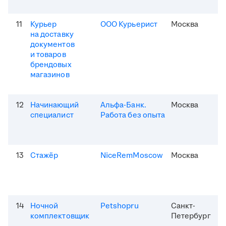
11
Курьер
ООО Курьерист
Москва
на доставку
документов
и товаров
брендовых
магазинов
12
Начинающий
Альфа-Банк.
Москва
специалист
Работа без опыта
13
Стажёр
NiceRemMoscow
Москва
14
Ночной
Petshopru
Санкт-
комплектовщик
Петербург