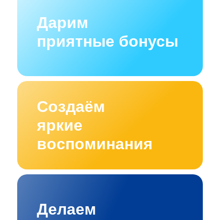
Дарим
приятные бонусы
Создаём
яркие
воспоминания
Делаем