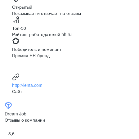
Ярославль
Луганск
Открытый
Показывает и отвечает на отзывы
Луцк
Севастополь
Симферополь
Сумы
Топ-50
Тернополь
Ужгород
Рейтинг работодателей hh.ru
Харьков
Херсон
Хмельницкий
Черкассы
Победитель и номинант
Черновцы
Чернигов
Премия HR-бренд
Ленинградская
Ханты-Мансийск
область
Тольятти
Дудинка
(Красноярский край)
http://lenta.com
Тура (Красноярский
Агинское
Сайт
край)
(Забайкальский АО)
Усть-Ордынский
Палана
Анадырь
Сочи
Dream Job
Норильск
Дзержинск
Отзывы о компании
(Нижегородская
область)
3,6
Арзамас
Саров