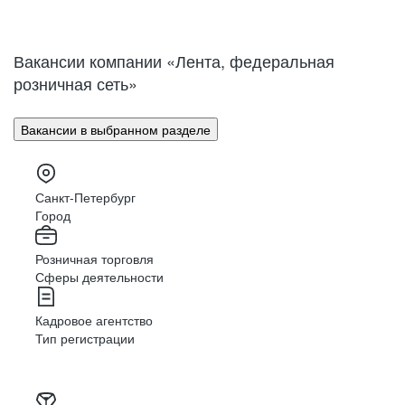
Нижний Новгород
Великий Новгород
Омск
Орел
Вакансии компании «Лента, федеральная
Оренбург
Пенза
розничная сеть»
Пермь
Петрозаводск
Псков
Ростов-на-Дону
Вакансии в выбранном разделе
Рязань
Самара
Саратов
Якутск
Южно-Сахалинск
Владикавказ
Санкт-Петербург
Смоленск
Ставрополь
Город
Тамбов
Казань
Розничная торговля
Тверь
Томск
Сферы деятельности
Кызыл
Тула
Тюмень
Ижевск
Кадровое агентство
Ульяновск
Уфа
Тип регистрации
Хабаровск
Абакан
Челябинск
Грозный
Чита
Чебоксары