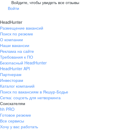
Гусев
Зеленоградск
Войдите, чтобы увидеть все отзывы
Войти
Краснознаменск
Ладушкин
(Калининградская
область)
HeadHunter
Мамоново
Неман
Размещение вакансий
Нестеров
Озерск
Поиск по резюме
(Калининградская
О компании
область)
Наши вакансии
Пионерский
Полесск
Реклама на сайте
Требования к ПО
Правдинск
Светлогорск
(Калининградская
Безопасный HeadHunter
область)
HeadHunter API
Светлый
Славск
Партнерам
Инвесторам
Советск
Черняховск
Каталог компаний
(Калининградская
область)
Поиск по вакансиям в Якшур-Бодье
Сетка: соцсеть для нетворкинга
Республика Коми
Воркута
Соискателям
Вуктыл
Емва
hh PRO
Инта
Микунь
Готовое резюме
Все сервисы
Печора
Сосногорск
Хочу у вас работать
Усинск
Ухта