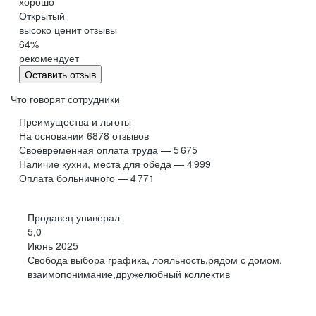
хорошо
Обнинск
Салехард
Открытый
высоко ценит отзывы
Буркина Фасо
Минск
64
%
Гомель
Могилев
рекомендует
Витебск
Гродно
Оставить отзыв
Брест
Архангельская
область
Что говорят сотрудники
Каргополь
Коряжма
Преимущества и льготы
Котлас
Мезень
На основании
6878
отзывов
Своевременная оплата труда — 5 675
Мирный
Новодвинск
(Архангельская
Наличие кухни, места для обеда — 4 999
область)
Оплата больничного — 4 771
Няндома
Онега
Северодвинск
Сольвычегодск
Продавец универал
Шенкурск
Калининградская
5,0
область
Июнь 2025
Багратионовск
Балтийск
Свобода выбора графика, лояльность,рядом с домом,
взаимопонимание,дружелюбный коллектив
Гвардейск
Гурьевск
(Калининградская
область)