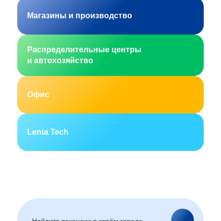
Магазины и производство
Распределительные центры
и автохозяйство
Офис
Lenta Tech
Москва
Санкт-Петербург
Екатеринбург
Новосибирск
Горно-Алтайск
Барнаул
Благовещенск
Архангельск
(Амурская область)
Астрахань
Белгород