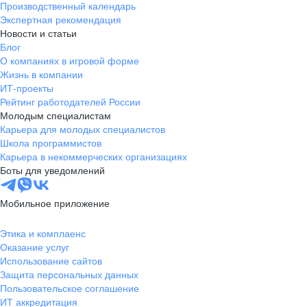
Производственный календарь
Новгородская
Боровичи
Экспертная рекомендация
область
Новости и статьи
Валдай
Малая Вишера
Блог
О компаниях в игровой форме
Окуловка
Пестово
Жизнь в компании
Сольцы
Старая Русса
ИТ-проекты
Холм
Чудово
Рейтинг работодателей России
Мурманская область
Апатиты
Молодым специалистам
Карьера для молодых специалистов
Гаджиево
Заозерск
Школа программистов
Заполярный
Кандалакша
Карьера в некоммерческих организациях
Кировск (Мурманская
Ковдор
Боты для уведомлений
область)
Кола
Мончегорск
Мобильное приложение
Оленегорск
Островной
Полярные Зори
Полярный
Этика и комплаенс
Оказание услуг
Североморск
Снежногорск
Использование сайтов
Республика Карелия
Беломорск
Защита персональных данных
Кемь
Кондопога
Пользовательское соглашение
ИТ аккредитация
Костомукша
Лахденпохья